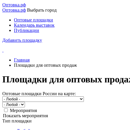
Перейти
Оптовка.рф
к
Оптовка.рф
Выбрать город
основному
Оптовые площадки
содержанию
Календарь выставок
Основная
Публикации
навигация
Добавить площадку
Главная
Площадки для оптовых продаж
Строка
навигации
Площадки для оптовых прода
Оптовые площадки России на карте:
Мероприятия
Показать мероприятия
Тип площадки