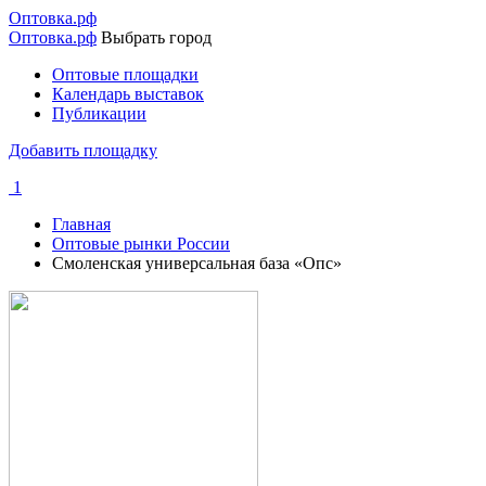
Перейти
Оптовка.рф
к
Оптовка.рф
Выбрать город
основному
Оптовые площадки
содержанию
Календарь выставок
Основная
Публикации
навигация
Добавить площадку
1
Главная
Оптовые рынки России
Строка
Смоленская универсальная база «Опс»
навигации