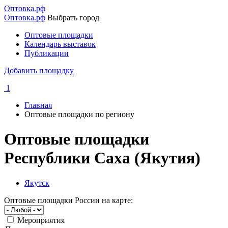
Перейти
Оптовка.рф
к
Оптовка.рф
Выбрать город
основному
Оптовые площадки
содержанию
Календарь выставок
Основная
Публикации
навигация
Добавить площадку
1
Главная
Оптовые площадки по региону
Строка
навигации
Оптовые площадки
Республики Саха (Якутия)
Якутск
Оптовые площадки России на карте:
Мероприятия