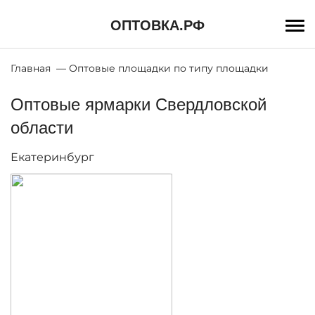
Перейти
к
ОПТОВКА.РФ
основному
содержанию
Строка
Главная
Оптовые площадки по типу площадки
навигации
Оптовые ярмарки Свердловской
области
Екатеринбург