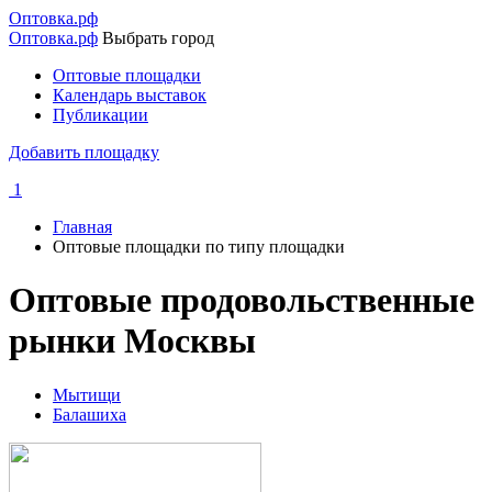
Перейти
Оптовка.рф
к
Оптовка.рф
Выбрать город
основному
Оптовые площадки
содержанию
Календарь выставок
Основная
Публикации
навигация
Добавить площадку
1
Главная
Оптовые площадки по типу площадки
Строка
навигации
Оптовые продовольственные
рынки Москвы
Мытищи
Балашиха