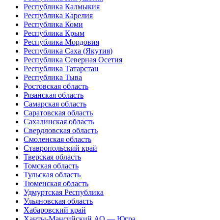
Республика Калмыкия
Республика Карелия
Республика Коми
Республика Крым
Республика Мордовия
Республика Саха (Якутия)
Республика Северная Осетия
Республика Татарстан
Республика Тыва
Ростовская область
Рязанская область
Самарская область
Саратовская область
Сахалинская область
Свердловская область
Смоленская область
Ставропольский край
Тверская область
Томская область
Тульская область
Тюменская область
Удмуртская Республика
Ульяновская область
Хабаровский край
Ханты-Мансийский АО — Югра