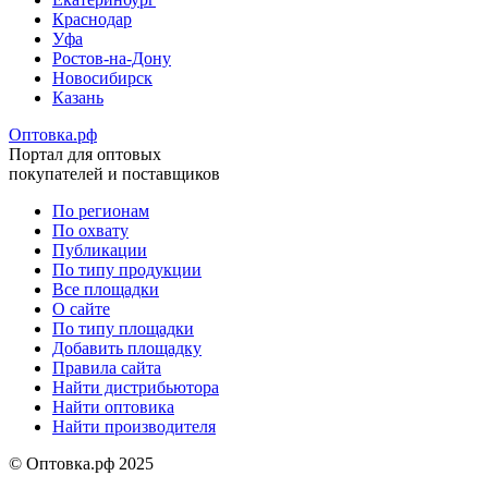
Краснодар
Уфа
Ростов-на-Дону
Новосибирск
Казань
Оптовка.рф
Портал для оптовых
покупателей и поставщиков
По регионам
По охвату
Меню
Публикации
в
По типу продукции
Все площадки
подвале
О сайте
По типу площадки
Добавить площадку
Правила сайта
Найти дистрибьютора
Найти оптовика
Найти производителя
© Оптовка.рф 2025