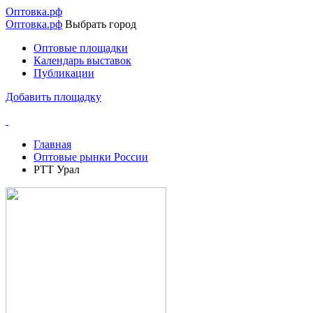
Перейти
Оптовка.рф
к
Оптовка.рф
Выбрать город
основному
Оптовые площадки
содержанию
Календарь выставок
Основная
Публикации
навигация
Добавить площадку
Главная
Оптовые рынки России
Строка
РТТ Урал
навигации