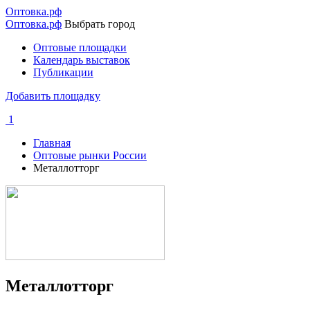
Перейти
Оптовка.рф
к
Оптовка.рф
Выбрать город
основному
Оптовые площадки
содержанию
Календарь выставок
Основная
Публикации
навигация
Добавить площадку
1
Главная
Оптовые рынки России
Строка
Металлотторг
навигации
Металлотторг