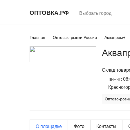
Перейти
к
основному
ОПТОВКА.РФ
Выбрать город
содержанию
Главная
Оптовые рынки России
Аквапром+
Строка
навигации
Аквап
Склад товар
пн–чт: 08
Красногор
Оптово-розн
О площадке
Фото
Контакты