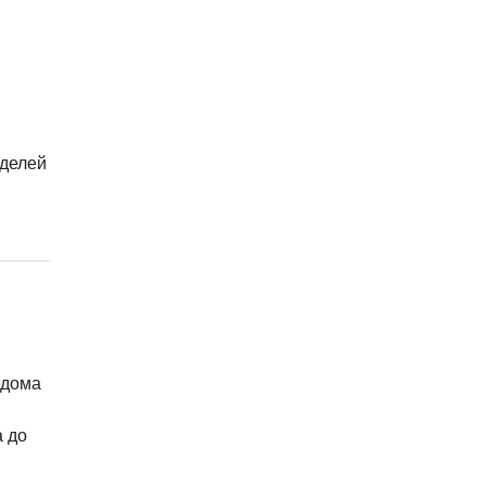
оделей
 дома
а до