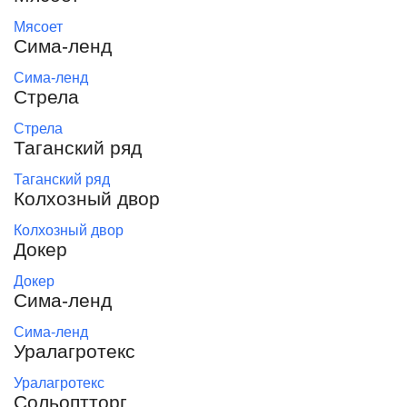
Мясоет
Сима-ленд
Сима-ленд
Стрела
Стрела
Таганский ряд
Таганский ряд
Колхозный двор
Колхозный двор
Докер
Докер
Сима-ленд
Сима-ленд
Уралагротекс
Уралагротекс
Сольоптторг