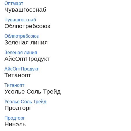
Оптмарт
Чувашгосснаб
Чувашгосснаб
Облпотребсоюз
Облпотребсоюз
Зеленая линия
Зеленая линия
АйсОптПродукт
АйсОптПродукт
Титанопт
Титанопт
Усолье Соль Трейд
Усолье Соль Трейд
Продторг
Продторг
Нинэль