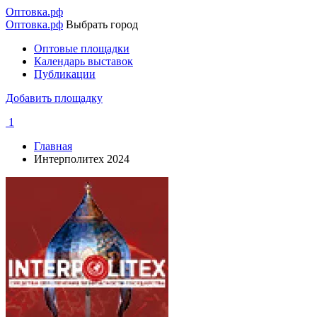
Перейти
Оптовка.рф
к
Оптовка.рф
Выбрать город
основному
Оптовые площадки
содержанию
Календарь выставок
Основная
Публикации
навигация
Добавить площадку
1
Главная
Интерполитех 2024
Строка
навигации