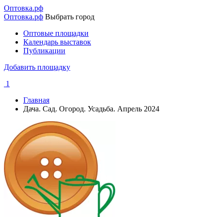
Перейти
Оптовка.рф
к
Оптовка.рф
Выбрать город
основному
Оптовые площадки
содержанию
Календарь выставок
Основная
Публикации
навигация
Добавить площадку
1
Главная
Дача. Сад. Огород. Усадьба. Апрель 2024
Строка
навигации